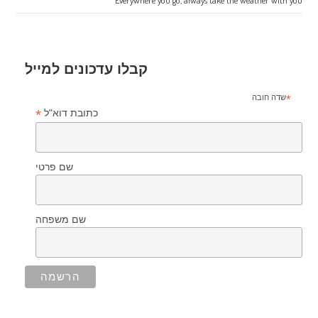
Everywhere you go, always take the weather with you
קבלו עדכונים למייל
*
שדה חובה
*
כתובת דוא"ל
שם פרטי
שם משפחה