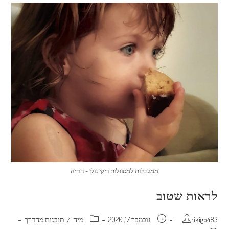
ממוגבלות למסוגלות ריקי גולן - הודיה
לראות שטוב
מחבר:
פורסם:
קטגוריה:
rikigo483
נובמבר 17, 2020
מיה
/
תובנות מהדרך