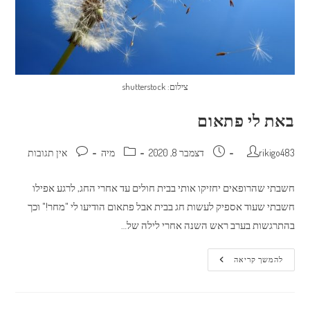
צילום: shutterstock
באת לי פתאום
מחבר:
פורסם:
קטגוריה:
תגובות:
rikigo483
דצמבר 8, 2020
מיה
אין תגובות
חשבתי שהרופאים יחזיקו אותי בבית חולים עד אחרי החג, לרגע אפילו
חשבתי שעוד אספיק לעשות חג בבית אבל פתאום הודיעו לי "מחר!" וכך
בהתרגשות בערב ראש השנה אחרי לילה של…
באת
להמשך קריאה
לי
פתאום