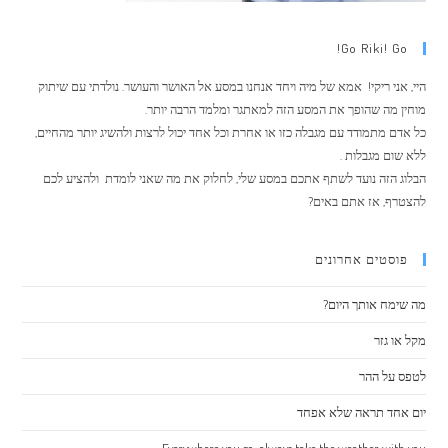
Go Riki! Go!
היי, אני ריקי! אמא של מיה ויחד אנחנו במסע אל האושר והעושר. נולדתי עם שיתוק
מוחין מה שהופך את המסע הזה למאתגר ומלמד הרבה יותר.
כל אדם מתמודד עם מגבלה כזו או אחרת וכל אחד יכול לרצות ולהשיג יותר מהחיים,
ללא שום מגבלות .
הבלוג הזה נועד לשתף אתכם במסע שלי, לחלוק את מה שאני לומדת ולהציע לכם
להצטרף, אז אתם באים?
פוסטים אחרונים
מה שימח אותך היום?
מקל או גזר
לטפס על ההר
יום אחד תראה שלא אפחד