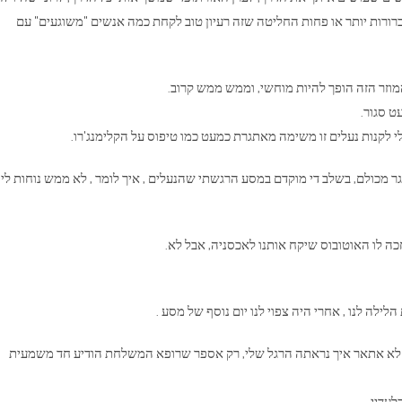
ברורות יותר או פחות החליטה שזה רעיון טוב לקחת כמה אנשים "משוגעים" עם
וזר הזה הופך להיות מוחשי, וממש ממש קרוב.
ט סגור.
י לקנות נעלים זו משימה מאתגרת כמעט כמו טיפוס על הקלימנג'רו.
מכולם, בשלב די מוקדם במסע הרגשתי שהנעלים , איך לומר , לא ממש נוחות לי,
כה לו האוטובוס שיקח אותנו לאכסניה, אבל לא.
ב. לא אתאר איך נראתה הרגל שלי, רק אספר שרופא המשלחת הודיע חד משמעית
עדיי.