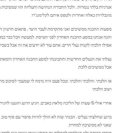
אנרגיות בלתי נגמרות , ולכל החבורה הנחושה והעליזה הזו שמסיבות 
מוגבלויות כאלה ואחרות ולטפס איתם לקלימנג'רו.
מסעות ההכנה ממשיכים ואני מתקדמת לעבר היעד , פתאום הרעיון המ
והנה אנחנו במסע ההכנה האחרון לפני הטיסה, למעשה הכל כבר כמע
אפילו הלכתי לקנות נעלי הרים, אתם עוד לא יודעים את זה אבל בשביל
נעלתי את הנעלים החדשות והתכוננתי למסע ההכנה האחרון והמאתגר 
אבל ממשיכים ללכת.
אז הלכתי. והלכתי והלכתי..ובכל פעם היה נדמה לי שמעבר לסיבוב מח
ושוב הלכתי
אחרי אולי 15 שעות של הליכה מלאת כאבים, הגיע הרגע והגענו לחנית הלילה לנו , אחרי היה צפוי לנו יום נוסף של מסע .
ברגע שחלצתי נעלים , הבנתי שזה לא הולך להיות סיפור עם סוף טו
שאני לא ממשיכה למחרת.
חזרתי הביתה ולא הצלחתי להחלים עד המסע עצמו שאכן יצא לדרך בל