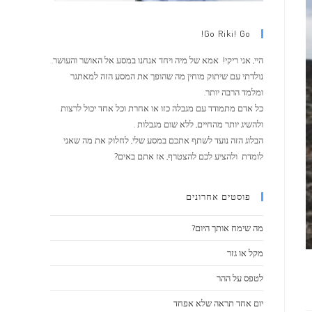
Go Riki! Go!
היי, אני ריקי! אמא של מיה ויחד אנחנו במסע אל האושר והעושר.
נולדתי עם שיתוק מוחין מה שהופך את המסע הזה למאתגר
ומלמד הרבה יותר.
כל אדם מתמודד עם מגבלה כזו או אחרת וכל אחד יכול לרצות
ולהשיג יותר מהחיים, ללא שום מגבלות .
הבלוג הזה נועד לשתף אתכם במסע שלי, לחלוק את מה שאני
לומדת ולהציע לכם להצטרף, אז אתם באים?
פוסטים אחרונים
מה שימח אותך היום?
מקל או גזר
לטפס על ההר
יום אחד תראה שלא אפחד