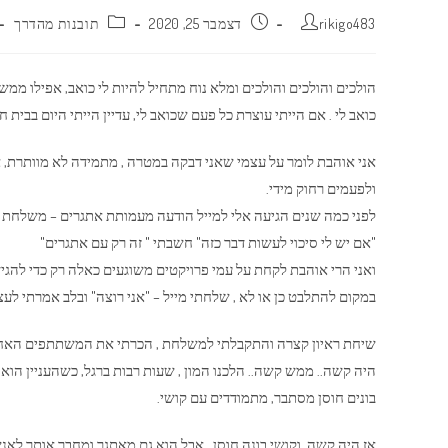
מחבר:
פורסם:
קטגוריה:
rikigo483
דצמבר 25, 2020
תובנות מהדרך
הולכים והולכים והולכים ומלא נוח מתחיל להיות לי כואב, אפילו ממ
כואב לי . אם הייתי עוצרת כל פעם שכואב לי, עדיין הייתי היום בבית ח
אני אוהבת לומר על עצמי שאני דבקה במטרה , מתמידה לא מוותרת, א
ולפעמים רחוק מידי.
לפני כמה שנים הגיעה אלי למייל הודעה מעמותת אתגרים – משלחת 
"אם יש לי סיכוי לעשות דבר כזה" חשבתי " זה רק עם אתגרים"
ואני הרי אוהבת לקחת על עמי פרויקטים משוגעים כאלה רק כדי להגי
במקום להתלבט כן או לא , שלחתי מייל – "אני רוצה" ובלב אמרתי לעצ
שיחת ראיון קצרה והתקבלתי למשלחת , הכרתי את המשתתפים האחר
היה קשה.. ממש קשה.. הלכנו המון , שעות רבות ברגל, כשהעניין הוא ח
בונים חוסן מסתבר, מתמודדים עם קושי.
אז היה קשה, וקושי בונה חוסן , אבל הוא גם מאתגר ומחבר אותך לא